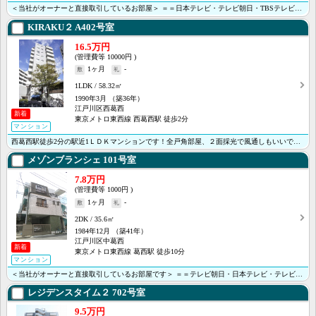
＜当社がオーナーと直接取引しているお部屋＞ ＝＝日本テレビ・テレビ朝日・TBSテレビ・テレビ東京のＴ･･･
KIRAKU２
A402号室
16.5万円
10000円
1ヶ月
-
1LDK
58.32㎡
1990年3月
（築36年）
江戸川区西葛西
新着
東京メトロ東西線 西葛西駅 徒歩2分
マンション
西葛西駅徒歩2分の駅近1ＬＤＫマンションです！全戸角部屋、２面採光で風通しもいいですよ！ＣＡＴＶイン･･･
メゾンブランシェ
101号室
7.8万円
1000円
1ヶ月
-
2DK
35.6㎡
1984年12月
（築41年）
江戸川区中葛西
新着
東京メトロ東西線 葛西駅 徒歩10分
マンション
＜当社がオーナーと直接取引しているお部屋です＞ ＝＝テレビ朝日・日本テレビ・テレビ東京のTV番組で当･･･
レジデンスタイム２
702号室
9.5万円