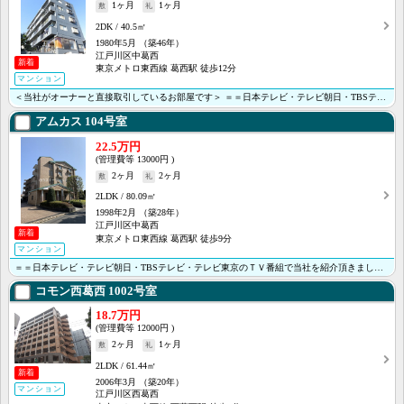
1ヶ月
1ヶ月
2DK
40.5㎡
1980年5月
（築46年）
江戸川区中葛西
新着
東京メトロ東西線 葛西駅 徒歩12分
マンション
＜当社がオーナーと直接取引しているお部屋です＞ ＝＝日本テレビ・テレビ朝日・TBSテレビ・テレビ東京･･･
アムカス
104号室
22.5万円
13000円
2ヶ月
2ヶ月
2LDK
80.09㎡
1998年2月
（築28年）
江戸川区中葛西
新着
東京メトロ東西線 葛西駅 徒歩9分
マンション
＝＝日本テレビ・テレビ朝日・TBSテレビ・テレビ東京のＴＶ番組で当社を紹介頂きました＝＝ ＜＜オンラ･･･
コモン西葛西
1002号室
18.7万円
12000円
2ヶ月
1ヶ月
2LDK
61.44㎡
新着
2006年3月
（築20年）
マンション
江戸川区西葛西