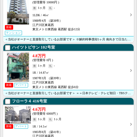
10000円
1ヶ月
-
1LDK
46㎡
1988年4月
（築38年）
江戸川区東葛西
新着
東京メトロ東西線 葛西駅 徒歩12分
マンション
＜当社がオーナーと直接取引しているお部屋です＞ ※解約時事償却1ヶ月 南向きで日当たり良好。独立洗面･･･
ハイツトビサン
102号室
4.8万円
0円
1ヶ月
-
1R
14.87㎡
1987年3月
（築39年）
江戸川区東葛西
新着
アパート
東京メトロ東西線 葛西駅 徒歩6分
＜当社がオーナーと直接取引しているお部屋です＞ ＝＝日本テレビ・テレビ朝日・TBSテレビ・テレビ東京･･･
フローラ４
416号室
4.6万円
6000円
1ヶ月
1ヶ月
1R
14.5㎡
新着
アパート
1985年8月
（築41年）
江戸川区南葛西