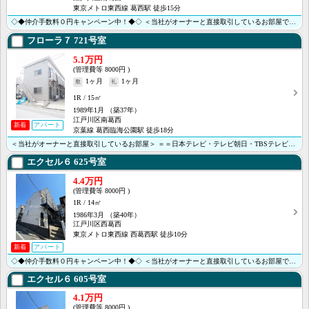
東京メトロ東西線 葛西駅 徒歩15分
◇◆仲介手数料０円キャンペーン中！◆◇ ＜当社がオーナーと直接取引しているお部屋です＞ ＝＝テレビ朝･･･
フローラ７
721号室
5.1万円
8000円
1ヶ月
1ヶ月
1R
15㎡
1989年1月
（築37年）
江戸川区南葛西
新着
アパート
京葉線 葛西臨海公園駅 徒歩18分
＜当社がオーナーと直接取引しているお部屋＞ ＝＝日本テレビ・テレビ朝日・TBSテレビ・テレビ東京のＴ･･･
エクセル６
625号室
4.4万円
8000円
1R
14㎡
1986年3月
（築40年）
江戸川区西葛西
東京メトロ東西線 西葛西駅 徒歩10分
新着
アパート
◇◆仲介手数料０円キャンペーン中！◆◇ ＜当社がオーナーと直接取引しているお部屋です＞ ＝＝日本テレ･･･
エクセル６
605号室
4.1万円
8000円