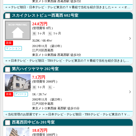
東京メトロ東西線 西葛西駅 徒歩2分
＝＝テレビ朝日・日本テレビ・テレビ東京のＴＶ番組で当社を紹介頂きました＝＝ ＜＜オンライン内見・接客･･･
スカイクレストビュー西葛西
602号室
24.0万円
0円
1ヶ月
1ヶ月
3LDK
68.49㎡
新着
2012年11月
（築13年）
マンション
江戸川区西葛西
東京メトロ東西線 西葛西駅 徒歩3分
＝＝日本テレビ・テレビ朝日・TBSテレビ・テレビ東京のＴＶ番組で当社を紹介頂きました＝＝ ※定期借家･･･
第六ハイツヤマヤ
202号室
7.1万円
2000円
1ヶ月
-
1K
28.7㎡
新着
アパート
2002年11月
（築23年）
江戸川区中葛西
東京メトロ東西線 葛西駅 徒歩15分
＜当社管理のお部屋です＞ ＝＝日本テレビ・テレビ朝日・TBSテレビ・テレビ東京のＴＶ番組で当社を紹介･･･
西葛西田中ビル
201号室
18.0万円
5000円