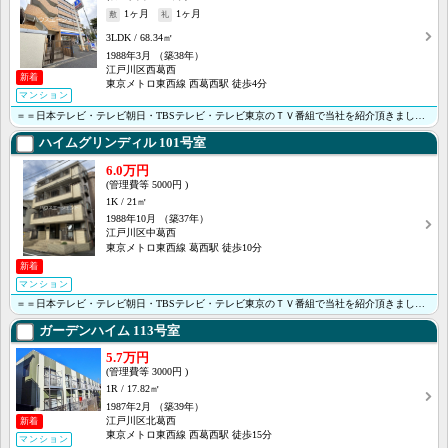
1ヶ月
1ヶ月
3LDK
68.34㎡
1988年3月
（築38年）
江戸川区西葛西
新着
東京メトロ東西線 西葛西駅 徒歩4分
マンション
＝＝日本テレビ・テレビ朝日・TBSテレビ・テレビ東京のＴＶ番組で当社を紹介頂きました＝＝＜＜オンライ･･･
ハイムグリンディル
101号室
6.0万円
5000円
1K
21㎡
1988年10月
（築37年）
江戸川区中葛西
東京メトロ東西線 葛西駅 徒歩10分
新着
マンション
＝＝日本テレビ・テレビ朝日・TBSテレビ・テレビ東京のＴＶ番組で当社を紹介頂きました＝＝ ＜＜オンラ･･･
ガーデンハイム
113号室
5.7万円
3000円
1R
17.82㎡
1987年2月
（築39年）
江戸川区北葛西
新着
東京メトロ東西線 西葛西駅 徒歩15分
マンション