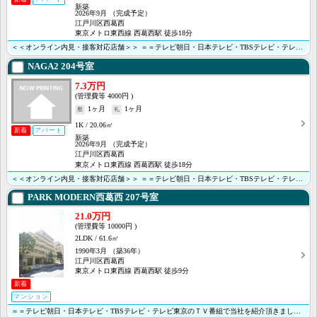
新築
2026年9月
（完成予定）
江戸川区西葛西
東京メトロ東西線 西葛西駅 徒歩18分
＜＜オンライン内見・接客対応店舗＞＞ ＝＝テレビ朝日・日本テレビ・TBSテレビ・テレビ東京のＴＶ番組･･･
NAGA2
204号室
7.3万円
4000円
1ヶ月
1ヶ月
1K
20.06㎡
新着
アパート
新築
2026年9月
（完成予定）
江戸川区西葛西
東京メトロ東西線 西葛西駅 徒歩18分
＜＜オンライン内見・接客対応店舗＞＞ ＝＝テレビ朝日・日本テレビ・TBSテレビ・テレビ東京のＴＶ番組･･･
PARK MODERN西葛西
207号室
21.0万円
10000円
2LDK
61.6㎡
1990年3月
（築36年）
江戸川区西葛西
東京メトロ東西線 西葛西駅 徒歩9分
新着
マンション
＝＝テレビ朝日・日本テレビ・TBSテレビ・テレビ東京のＴＶ番組で当社を紹介頂きました＝＝ ＜＜オンラ･･･