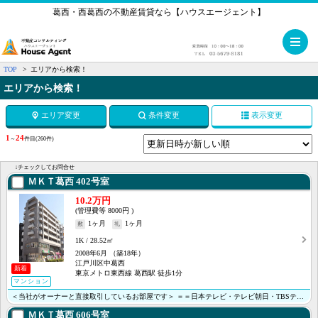
葛西・西葛西の不動産賃貸なら【ハウスエージェント】
メ
TOP
エリアから検索！
エリアから検索！
エリア変更
条件変更
表示変更
1
24
～
件目
(260件)
↓チェックしてお問合せ
ＭＫＴ葛西
402号室
10.2万円
8000円
1ヶ月
1ヶ月
1K
28.52㎡
2008年6月
（築18年）
江戸川区中葛西
新着
東京メトロ東西線 葛西駅 徒歩1分
マンション
＜当社がオーナーと直接取引しているお部屋です＞ ＝＝日本テレビ・テレビ朝日・TBSテレビ・テレビ東京･･･
ＭＫＴ葛西
606号室