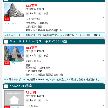
12.5万円
8000円
1ヶ月
1ヶ月
1DK
37.72㎡
新着
2008年6月
（築18年）
マンション
江戸川区中葛西
東京メトロ東西線 葛西駅 徒歩1分
＜当社がオーナーと直接取引しているお部屋です＞ ＝＝日本テレビ・テレビ朝日・TBSテレビ・テレビ東京･･･
Ｍｓ Ｋｉｔｔｙ(ミス キティ)
201号室
18.1万円
4000円
1ヶ月
1ヶ月
3LDK
56.51㎡
新着
アパート
新築
2026年4月
（築1年未満）
江戸川区東葛西
東京メトロ東西線 葛西駅 徒歩13分
＝＝日本テレビ・テレビ朝日・TBSテレビ・テレビ東京のＴＶ番組で当社を紹介頂きました＝＝ ※子育て支･･･
NAGA2
203号室
7.3万円
4000円
1ヶ月
1ヶ月
1K
20.06㎡
新着
アパート