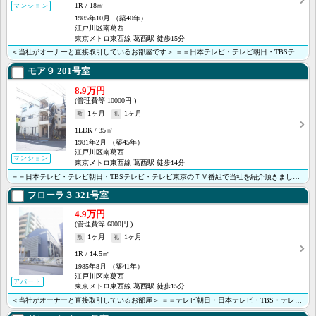
1R
18㎡
マンション
1985年10月
（築40年）
江戸川区南葛西
東京メトロ東西線 葛西駅 徒歩15分
＜当社がオーナーと直接取引しているお部屋です＞ ＝＝日本テレビ・テレビ朝日・TBSテレビ・テレビ東京･･･
モア９
201号室
8.9万円
10000円
1ヶ月
1ヶ月
1LDK
35㎡
1981年2月
（築45年）
江戸川区南葛西
マンション
東京メトロ東西線 葛西駅 徒歩14分
＝＝日本テレビ・テレビ朝日・TBSテレビ・テレビ東京のＴＶ番組で当社を紹介頂きました＝ ＜当社がオー･･･
フローラ３
321号室
4.9万円
6000円
1ヶ月
1ヶ月
1R
14.5㎡
1985年8月
（築41年）
江戸川区南葛西
アパート
東京メトロ東西線 葛西駅 徒歩15分
＜当社がオーナーと直接取引しているお部屋＞ ＝＝テレビ朝日・日本テレビ・TBS・テレビ東京のTV番組･･･