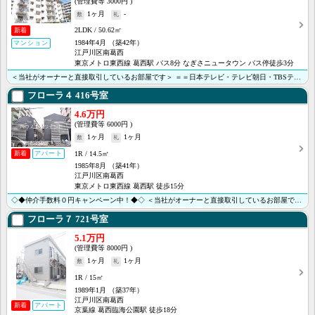
3000円
1ヶ月
-
2LDK
50.62㎡
新着
1984年4月
（築42年）
マンション
江戸川区南葛西
東京メトロ東西線 葛西駅 バス8分 なぎさニュータウン バス停徒歩3分
＜当社がオーナーと直接取引しているお部屋です＞ ＝＝日本テレビ・テレビ朝日・TBSテレビ・テレビ東京･･･
フローラ４
416号室
4.6万円
6000円
1ヶ月
1ヶ月
1R
14.5㎡
新着
アパート
1985年8月
（築41年）
江戸川区南葛西
東京メトロ東西線 葛西駅 徒歩15分
◇◆仲介手数料０円キャンペーン中！◆◇ ＜当社がオーナーと直接取引しているお部屋です＞ ＝＝テレビ朝･･･
フローラ７
721号室
5.1万円
8000円
1ヶ月
1ヶ月
1R
15㎡
1989年1月
（築37年）
江戸川区南葛西
新着
アパート
京葉線 葛西臨海公園駅 徒歩18分