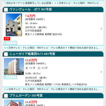
＜当社がオーナーと直接取引しているお部屋＞ ＝＝日本テレビ・テレビ朝日・TBSテレビ・テレビ東京のＴ･･･
ヴァンヴェール ボワ
303号室
7.6万円
3500円
1K
26.84㎡
2007年2月
（築19年）
江戸川区南葛西
東京メトロ東西線 葛西駅 徒歩16分
新着
マンション
＝＝日本テレビ・テレビ朝日・TBSテレビ・テレビ東京のＴＶ番組で当社を紹介頂きました＝＝ ＜＜オンラ･･･
ニューガイア南葛西№71
601号室
15.0万円
10000円
1ヶ月
2ヶ月
1LDK
48.25㎡
マンション
2023年10月
（築2年）
江戸川区南葛西
東京メトロ東西線 葛西駅 バス9分 東葛西九 バス停徒歩5分
＝＝日本テレビ・テレビ朝日・TBSテレビ・テレビ東京のＴＶ番組で当社を紹介頂きました＝＝ ＜＜オンラ･･･
プラムガーデン
103号室
11.0万円
2000円