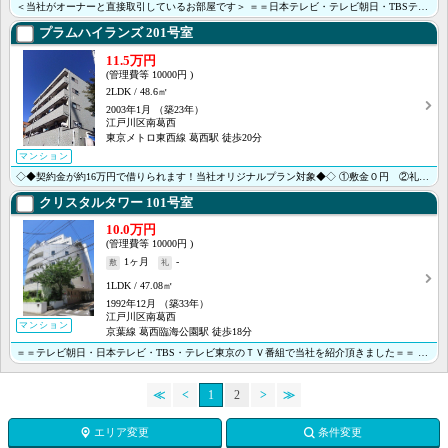
＜当社がオーナーと直接取引しているお部屋です＞ ＝＝日本テレビ・テレビ朝日・TBSテレビ・テレビ東京･･･
プラムハイランズ
201号室
11.5万円
10000円
2LDK
48.6㎡
2003年1月
（築23年）
江戸川区南葛西
東京メトロ東西線 葛西駅 徒歩20分
マンション
◇◆契約金が約16万円で借りられます！当社オリジナルプラン対象◆◇ ①敷金０円 ②礼金０円 ③家賃１･･･
クリスタルタワー
101号室
10.0万円
10000円
1ヶ月
-
1LDK
47.08㎡
1992年12月
（築33年）
江戸川区南葛西
マンション
京葉線 葛西臨海公園駅 徒歩18分
＝＝テレビ朝日・日本テレビ・TBS・テレビ東京のＴＶ番組で当社を紹介頂きました＝＝ ＜＜オンライン内･･･
≪
<
1
2
>
≫
エリア変更
条件変更