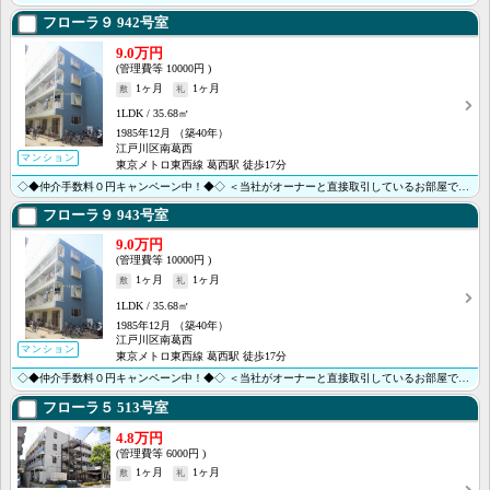
フローラ９
942号室
9.0万円
10000円
1ヶ月
1ヶ月
1LDK
35.68㎡
1985年12月
（築40年）
江戸川区南葛西
マンション
東京メトロ東西線 葛西駅 徒歩17分
◇◆仲介手数料０円キャンペーン中！◆◇ ＜当社がオーナーと直接取引しているお部屋です＞ ＝＝日本テレ･･･
フローラ９
943号室
9.0万円
10000円
1ヶ月
1ヶ月
1LDK
35.68㎡
1985年12月
（築40年）
江戸川区南葛西
マンション
東京メトロ東西線 葛西駅 徒歩17分
◇◆仲介手数料０円キャンペーン中！◆◇ ＜当社がオーナーと直接取引しているお部屋です＞ ＝＝テレビ朝･･･
フローラ５
513号室
4.8万円
6000円
1ヶ月
1ヶ月