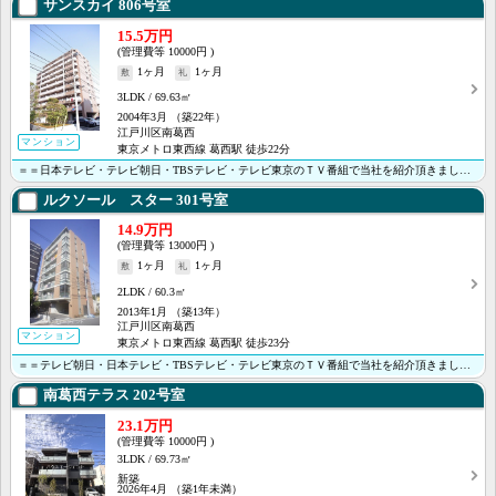
サンスカイ
806号室
15.5万円
10000円
1ヶ月
1ヶ月
3LDK
69.63㎡
2004年3月
（築22年）
江戸川区南葛西
マンション
東京メトロ東西線 葛西駅 徒歩22分
＝＝日本テレビ・テレビ朝日・TBSテレビ・テレビ東京のＴＶ番組で当社を紹介頂きました＝＝ ＜＜オンラ･･･
ルクソール スター
301号室
14.9万円
13000円
1ヶ月
1ヶ月
2LDK
60.3㎡
2013年1月
（築13年）
江戸川区南葛西
マンション
東京メトロ東西線 葛西駅 徒歩23分
＝＝テレビ朝日・日本テレビ・TBSテレビ・テレビ東京のＴＶ番組で当社を紹介頂きました＝＝ ＜＜オンラ･･･
南葛西テラス
202号室
23.1万円
10000円
3LDK
69.73㎡
新築
2026年4月
（築1年未満）