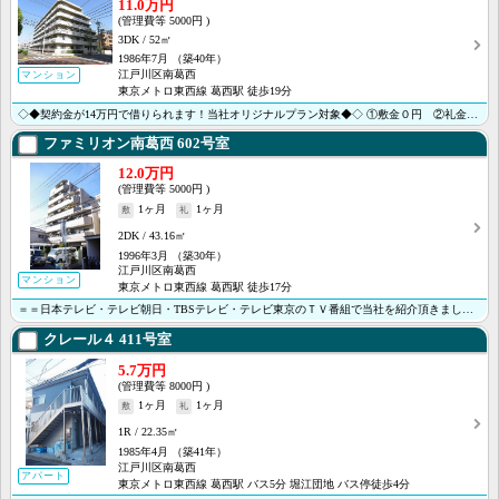
11.0万円
5000円
3DK
52㎡
1986年7月
（築40年）
江戸川区南葛西
マンション
東京メトロ東西線 葛西駅 徒歩19分
◇◆契約金が14万円で借りられます！当社オリジナルプラン対象◆◇ ①敷金０円 ②礼金０円 ③家賃１ヶ･･･
ファミリオン南葛西
602号室
12.0万円
5000円
1ヶ月
1ヶ月
2DK
43.16㎡
1996年3月
（築30年）
江戸川区南葛西
マンション
東京メトロ東西線 葛西駅 徒歩17分
＝＝日本テレビ・テレビ朝日・TBSテレビ・テレビ東京のＴＶ番組で当社を紹介頂きました＝＝ ＜＜オンラ･･･
クレール４
411号室
5.7万円
8000円
1ヶ月
1ヶ月
1R
22.35㎡
1985年4月
（築41年）
江戸川区南葛西
アパート
東京メトロ東西線 葛西駅 バス5分 堀江団地 バス停徒歩4分