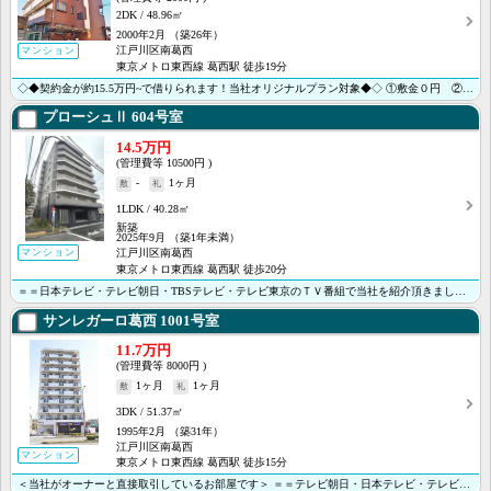
2DK
48.96㎡
2000年2月
（築26年）
江戸川区南葛西
マンション
東京メトロ東西線 葛西駅 徒歩19分
◇◆契約金が約15.5万円~で借りられます！当社オリジナルプラン対象◆◇ ①敷金０円 ②礼金０円 ③･･･
プローシュⅡ
604号室
14.5万円
10500円
-
1ヶ月
1LDK
40.28㎡
新築
2025年9月
（築1年未満）
マンション
江戸川区南葛西
東京メトロ東西線 葛西駅 徒歩20分
＝＝日本テレビ・テレビ朝日・TBSテレビ・テレビ東京のＴＶ番組で当社を紹介頂きました＝＝ ＜＜オンラ･･･
サンレガーロ葛西
1001号室
11.7万円
8000円
1ヶ月
1ヶ月
3DK
51.37㎡
1995年2月
（築31年）
江戸川区南葛西
マンション
東京メトロ東西線 葛西駅 徒歩15分
＜当社がオーナーと直接取引しているお部屋です＞ ＝＝テレビ朝日・日本テレビ・テレビ東京のＴＶ番組で当･･･