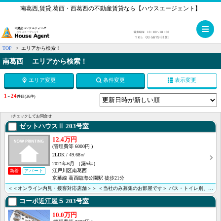
南葛西,賃貸,葛西・西葛西の不動産賃貸なら【ハウスエージェント】
メ
TOP
エリアから検索！
南葛西 エリアから検索！
エリア変更
条件変更
表示変更
1
24
～
件目
(36件)
↓チェックしてお問合せ
ゼットハウスⅡ
203号室
12.4万円
6000円
2LDK
49.68㎡
2021年6月
（築5年）
江戸川区南葛西
新着
アパート
京葉線 葛西臨海公園駅 徒歩21分
＜＜オンライン内見・接客対応店舗＞＞ ＜当社のみ募集のお部屋です＞ バス・トイレ別、２口システムキッ･･･
コーポ近江屋５
203号室
10.0万円