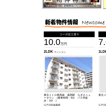
コーポ近江屋５
10.0
7
万円
2LDK
1L
マンション
東京メトロ東西線 葛西駅 なぎさニュ
東京
ータウン (乗車時間：8分 バス停徒
歩：3分 )
江戸川区南葛西
江戸川