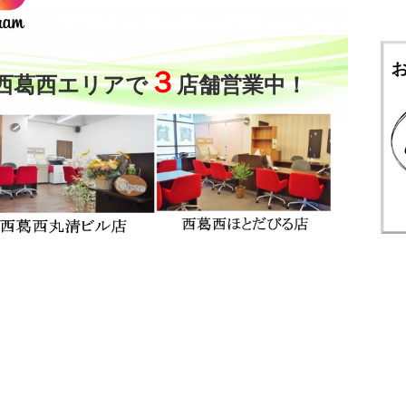
ＩＮ西葛西
レピドール福田Ⅱ
3.0
15.5
4
万円
万円
３
西葛西エリアで
店舗営業中！
DK
3LDK
マンション
マンション
店
メトロ東西線 西葛西駅 14分
東京メトロ東西線 西葛西駅 3分
東
区西葛西
江戸川区西葛西
江
＜当社がオーナーと直
接取引してい
＜当社がオーナーと直
接取引してい
る・・・
る・・・
第2コーポマキ
マ・メールロア