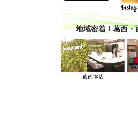
サンレガーロ葛西
11.7
1
万円
地域密着！葛西・
3DK
3L
マンション
東京メトロ東西線 葛西駅 15分
東京
江戸川区南葛西
江戸川
＜当社がオーナーと直
接取引してい
る・・・
モア８