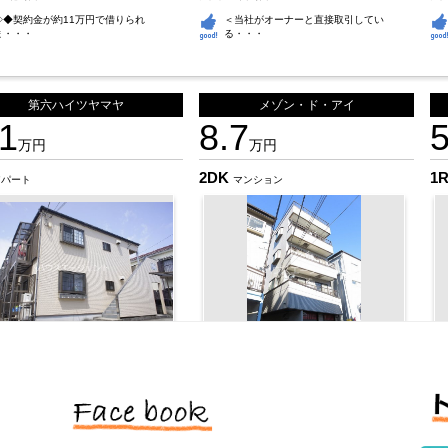
◇◆契約金が約11万
円で借りられ
＜当社がオーナーと直
接取引してい
ま・・・
る・・・
第六ハイツヤマヤ
メゾン・ド・アイ
.1
8.7
5
万円
万円
2DK
1
アパート
マンション
メトロ東西線 葛西駅 15分
東京メトロ東西線 葛西駅 15分
東
区中葛西
江戸川区中葛西
江
＜当社管理のお部屋で
す＞ ＝＝日
＜当社がオーナーと直
接取引してい
本・・・
る・・・