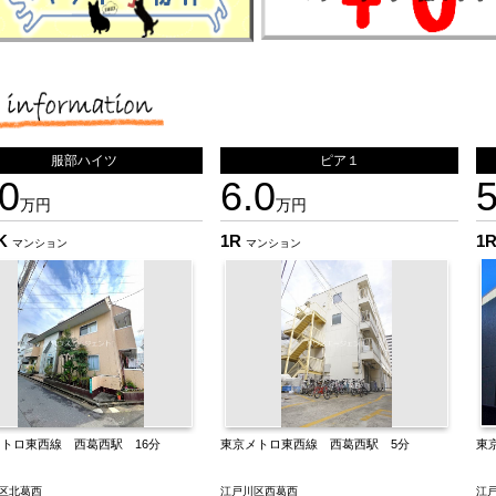
服部ハイツ
ピア１
.0
6.0
5
万円
万円
DK
1R
1
マンション
マンション
メトロ東西線 西葛西駅 16分
東京メトロ東西線 西葛西駅 5分
東
区北葛西
江戸川区西葛西
江