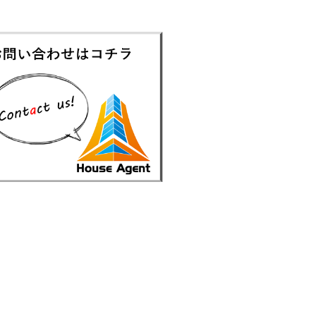
葛西駅前ビル（テナント）
4.0
万円
舗事務所（区画）
京メトロ東西線 葛西駅 1分
戸川区中葛西
＜当社がオーナーと直
接取引してい
る・・・
レピドール福田Ⅰ