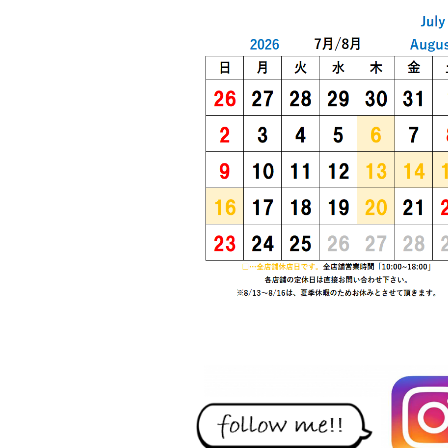
レピドール福田Ⅰ
18.5
4
万円
3LDK
1R
マンション
東京メトロ東西線 南砂町駅 5分
東京
江東区南砂
市川市
＜当社がオーナーと直
接取引してい
る・・・