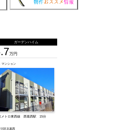
ガーデンハイム
.7
万円
R
マンション
京メトロ東西線 西葛西駅 15分
戸川区北葛西