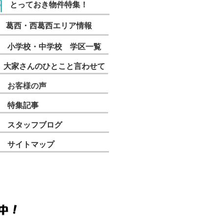
とっておき物件特集！
葛西・西葛西エリア情報
ニューレジデンス
0.5
小学校・中学校 学区一覧
万円
大家さんのひとこと言わせて
DK
マンション
お客様の声
特集記事
スタッフブログ
サイトマップ
京メトロ東西線 葛西駅 13分
戸川区中葛西
＜当社がオーナーと直
接取引してい
る・・・