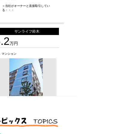
＜当社がオーナーと直
接取引してい
る・・・
サンライフ鈴木
.2
万円
R
マンション
京メトロ東西線 西葛西駅 4分
戸川区西葛西
◇◆契約金が約9万円
で借りられま
す・・・