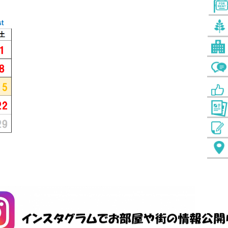
モア３
フローラ４
.0
4.6
1
万円
万円
1R
2
マンション
アパート
メトロ東西線 行徳駅 9分
東京メトロ東西線 葛西駅 15分
東
行徳駅前
江戸川区南葛西
江
＜当社がオーナーと直
接取引してい
◇◆仲介手数料０円キ
ャンペーン
る・・・
中！・・・