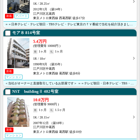
1K
28.25㎡
2012年1月
（築14年）
江戸川区北葛西
新着
アパート
東京メトロ東西線 西葛西駅 徒歩17分
＝＝日本テレビ・テレビ朝日・TBSテレビ・テレビ東京のＴＶ番組で当社を紹介頂きました＝＝ ＜＜オンラ･･･
モア８
814号室
5.4万円
10000円
1ヶ月
1ヶ月
1R
18㎡
1990年9月
（築35年）
江戸川区中葛西
新着
東京メトロ東西線 葛西駅 徒歩8分
マンション
＜当社がオーナーと直接取引しているお部屋です＞ ＝＝テレビ朝日・日本テレビ・TBS・テレビ東京のTV･･･
NST buildingⅡ
402号室
10.0万円
9000円
1ヶ月
1.5ヶ月
1K
28.15㎡
2007年12月
（築18年）
江戸川区中葛西
新着
東京メトロ東西線 葛西駅 徒歩10分
マンション