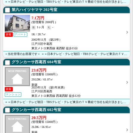
＝＝日本テレビ・テレビ朝日・TBSテレビ・テレビ東京のＴＶ番組で当社を紹介頂きました＝＝ ＜＜オンラ･･･
第六ハイツヤマヤ
202号室
7.1万円
2000円
1ヶ月
-
1K
28.7㎡
新着
アパート
2002年11月
（築23年）
江戸川区中葛西
東京メトロ東西線 葛西駅 徒歩15分
＜当社管理のお部屋です＞ ＝＝日本テレビ・テレビ朝日・TBSテレビ・テレビ東京のＴＶ番組で当社を紹介･･･
グランカーサ西葛西
604号室
23.0万円
15000円
2SLDK
61.07㎡
新築
2025年11月
（築1年未満）
新着
江戸川区西葛西
マンション
東京メトロ東西線 西葛西駅 徒歩12分
＝＝日本テレビ・テレビ朝日・TBSテレビ・テレビ東京のＴＶ番組で当社を紹介頂きました＝＝＜＜オンライ･･･
グランカーサ西葛西
602号室
20.5万円
15000円
2LDK
56.95㎡
新築