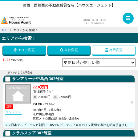
葛西・西葛西の不動産賃貸なら【ハウスエージェント】
メ
TOP
エリアから検索！
エリアから検索！
エリア変更
条件変更
表示変更
1
24
～
件目
(257件)
↓チェックしてお問合せ
サンアリーナ中葛西
302号室
22.0万円
0円
220000円
220000円
2SLDK
79.01㎡
新着
2004年4月
（築22年）
マンション
江戸川区中葛西
東京メトロ東西線 葛西駅 徒歩9分
＝＝日本テレビ・テレビ朝日・TBSテレビ・テレビ東京のＴＶ番組で当社を紹介頂きました＝＝ ＜＜オンラ･･･
クラルスクア
302号室