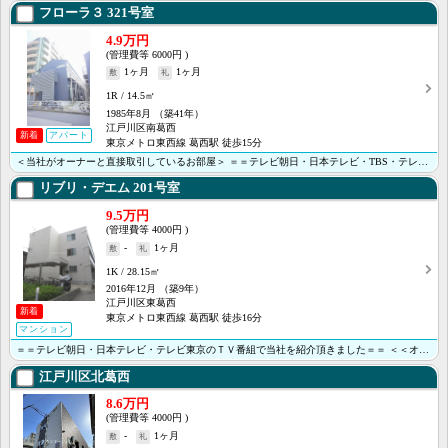
フローラ３
321号室
4.9万円
6000円
1ヶ月
1ヶ月
1R
14.5㎡
1985年8月
（築41年）
江戸川区南葛西
新着
アパート
東京メトロ東西線 葛西駅 徒歩15分
＜当社がオーナーと直接取引しているお部屋＞ ＝＝テレビ朝日・日本テレビ・TBS・テレビ東京のTV番組･･･
リブリ・デエム
201号室
9.5万円
4000円
-
1ヶ月
1K
28.15㎡
2016年12月
（築9年）
江戸川区東葛西
新着
東京メトロ東西線 葛西駅 徒歩16分
マンション
＝＝テレビ朝日・日本テレビ・テレビ東京のＴＶ番組で当社を紹介頂きました＝＝ ＜＜オンライン内見・接客･･･
江戸川区北葛西
8.6万円
4000円
-
1ヶ月