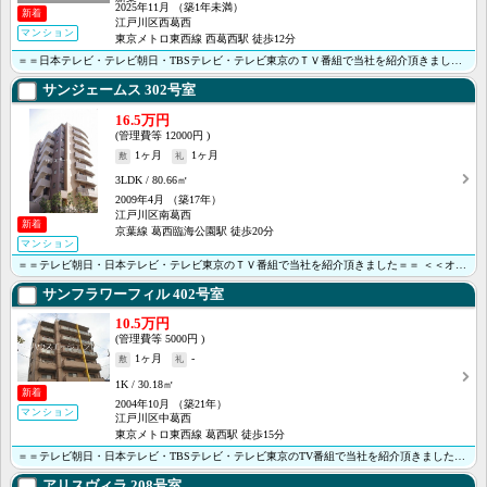
2025年11月
（築1年未満）
新着
江戸川区西葛西
マンション
東京メトロ東西線 西葛西駅 徒歩12分
＝＝日本テレビ・テレビ朝日・TBSテレビ・テレビ東京のＴＶ番組で当社を紹介頂きました＝＝＜＜オンライ･･･
サンジェームス
302号室
16.5万円
12000円
1ヶ月
1ヶ月
3LDK
80.66㎡
2009年4月
（築17年）
江戸川区南葛西
新着
京葉線 葛西臨海公園駅 徒歩20分
マンション
＝＝テレビ朝日・日本テレビ・テレビ東京のＴＶ番組で当社を紹介頂きました＝＝ ＜＜オンライン内見・接客･･･
サンフラワーフィル
402号室
10.5万円
5000円
1ヶ月
-
1K
30.18㎡
新着
2004年10月
（築21年）
マンション
江戸川区中葛西
東京メトロ東西線 葛西駅 徒歩15分
＝＝テレビ朝日・日本テレビ・TBSテレビ・テレビ東京のTV番組で当社を紹介頂きました＝＝ ＜＜オンラ･･･
アリスヴィラ
208号室