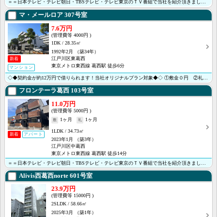
＝＝日本テレビ・テレビ朝日・TBSテレビ・テレビ東京のＴＶ番組で当社を紹介頂きました＝＝ ＜＜オンラ･･･
マ・メールロア
307号室
7.6万円
4000円
1DK
28.35㎡
1992年2月
（築34年）
江戸川区東葛西
新着
東京メトロ東西線 葛西駅 徒歩6分
マンション
◇◆契約金が約12万円で借りられます！当社オリジナルプラン対象◆◇ ①敷金０円 ②礼金０円 ③家賃１･･･
フロンテーラ葛西
103号室
11.0万円
5000円
1ヶ月
1ヶ月
1LDK
34.73㎡
新着
アパート
2023年1月
（築3年）
江戸川区中葛西
東京メトロ東西線 葛西駅 徒歩14分
＝＝日本テレビ・テレビ朝日・TBSテレビ・テレビ東京のＴＶ番組で当社を紹介頂きました＝＝＜＜オンライ･･･
Alivis西葛西norte
601号室
23.9万円
15000円
2SLDK
58.66㎡
2025年3月
（築1年）