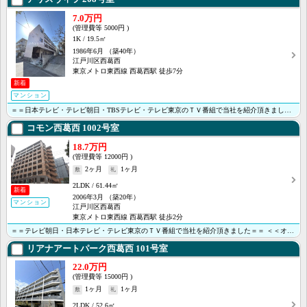
7.0万円
5000円
1K
19.5㎡
1986年6月
（築40年）
江戸川区西葛西
東京メトロ東西線 西葛西駅 徒歩7分
新着
マンション
＝＝日本テレビ・テレビ朝日・TBSテレビ・テレビ東京のＴＶ番組で当社を紹介頂きました＝＝ ※一年未満･･･
コモン西葛西
1002号室
18.7万円
12000円
2ヶ月
1ヶ月
2LDK
61.44㎡
新着
2006年3月
（築20年）
マンション
江戸川区西葛西
東京メトロ東西線 西葛西駅 徒歩2分
＝＝テレビ朝日・日本テレビ・テレビ東京のＴＶ番組で当社を紹介頂きました＝＝ ＜＜オンライン内見・接客･･･
リアナアートパーク西葛西
101号室
22.0万円
15000円
1ヶ月
1ヶ月
2LDK
52.6㎡